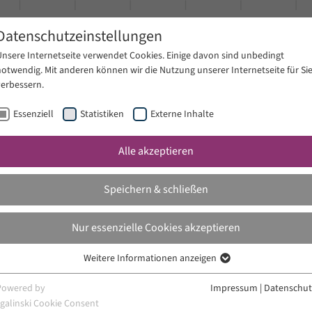
Datenschutzeinstellungen
Unsere Internetseite verwendet Cookies. Einige davon sind unbedingt
notwendig. Mit anderen können wir die Nutzung unserer Internetseite für Si
verbessern.
Essenziell
Statistiken
Externe Inhalte
Alle akzeptieren
ltungen
News
Speichern & schließen
Nur essenzielle Cookies akzeptieren
Weitere Informationen anzeigen
Essenziell
Essenzielle Cookies werden für grundlegende Funktionen der Webseite
Powered by
Impressum
|
Datenschut
benötigt. Dadurch ist gewährleistet, dass die Webseite einwandfrei
sgalinski Cookie Consent