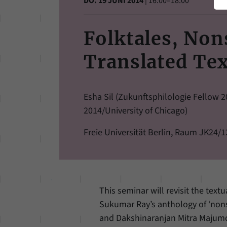
DO. 19 JUNI 2014
|
16:00–18:00
Folktales, No
Translated Tex
Esha Sil (Zukunftsphilologie Fellow 2
2014/University of Chicago)
Freie Universität Berlin, Raum JK24/
This seminar will revisit the text
Sukumar Ray’s anthology of ‘nons
and Dakshinaranjan Mitra Majumda