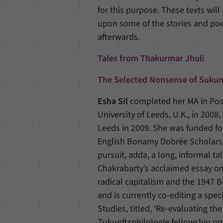
for this purpose. These texts will 
upon some of the stories and poe
afterwards.
Tales from Thakurmar Jhuli
The Selected Nonsense of Suku
Esha Sil
completed her MA in Postc
University of Leeds, U.K., in 200
Leeds in 2009. She was funded fo
English Bonamy Dobrée Scholarshi
pursuit, adda, a long, informal t
Chakrabarty’s acclaimed essay on 
radical capitalism and the 1947 B
and is currently co-editing a spec
Studies, titled, ‘Re-evaluating th
Zukunftsphilologie fellowship proj