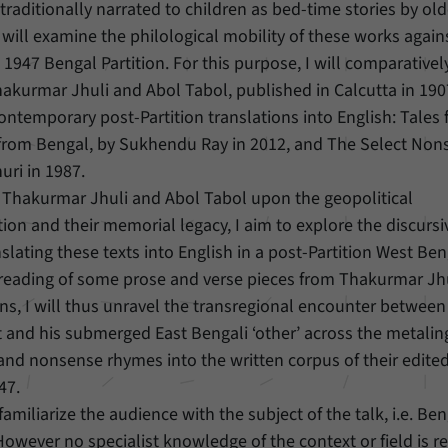
traditionally narrated to children as bed-time stories by old
Name
_pk_ref
 will examine the philological mobility of these works again
Anbieter
Matomo
 1947 Bengal Partition. For this purpose, I will comparativel
Thakurmar Jhuli and Abol Tabol, published in Calcutta in 19
Laufzeit
6 Monate
 contemporary post-Partition translations into English: Tales
 from Bengal, by Sukhendu Ray in 2012, and The Select Non
Mit diesem Cookie können wir speichern, von
welcher Internetseite oder Suchmaschine Besucher
uri in 1987.
Zweck
durch eine Verlinkung auf unsere Internetseite
of Thakurmar Jhuli and Abol Tabol upon the geopolitical
weitergeleitet wurden.
tion and their memorial legacy, I aim to explore the discurs
slating these texts into English in a post-Partition West Ben
Name
_pk_ses
 reading of some prose and verse pieces from Thakurmar Jhu
ons, I will thus unravel the transregional encounter between
Anbieter
Matomo
 and his submerged East Bengali ‘other’ across the metaling
 and nonsense rhymes into the written corpus of their edite
Laufzeit
30 Minuten
47.
Mit diesem Cookie können wir für kurze Zeit Daten
amiliarize the audience with the subject of the talk, i.e. Ben
Zweck
über den aktuellen Aufenthalt von Besuchern auf
owever no specialist knowledge of the context or field is r