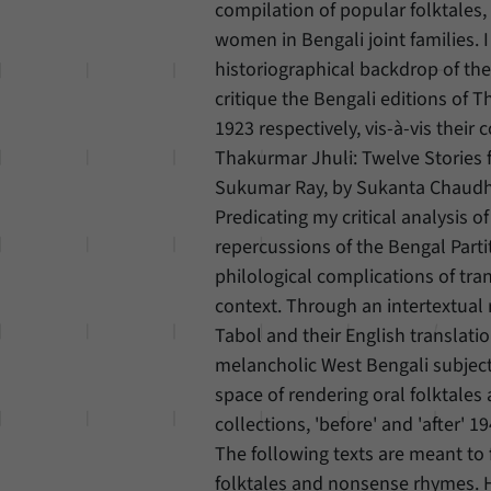
compilation of popular folktales, 
women in Bengali joint families. I
historiographical backdrop of the
critique the Bengali editions of 
1923 respectively, vis-à-vis their
Thakurmar Jhuli: Twelve Stories
Sukumar Ray, by Sukanta Chaudh
Predicating my critical analysis 
repercussions of the Bengal Parti
philological complications of tran
context. Through an intertextual
Tabol and their English translati
melancholic West Bengali subject
space of rendering oral folktales
collections, 'before' and 'after' 19
The following texts are meant to f
folktales and nonsense rhymes. H