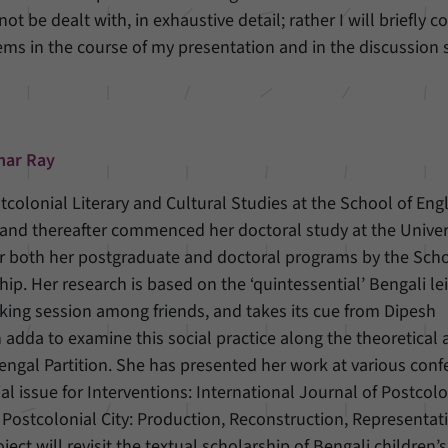
unserer Internetseite speichern.
not be dealt with, in exhaustive detail; rather I will briefly
ms in the course of my presentation and in the discussion 
mar Ray
olonial Literary and Cultural Studies at the School of Engl
8, and thereafter commenced her doctoral study at the Univer
r both her postgraduate and doctoral programs by the Scho
p. Her research is based on the ‘quintessential’ Bengali le
alking session among friends, and takes its cue from Dipesh
adda to examine this social practice along the theoretical 
engal Partition. She has presented her work at various con
ial issue for Interventions: International Journal of Postcolo
e Postcolonial City: Production, Reconstruction, Representati
ect will revisit the textual scholarship of Bengali children’s