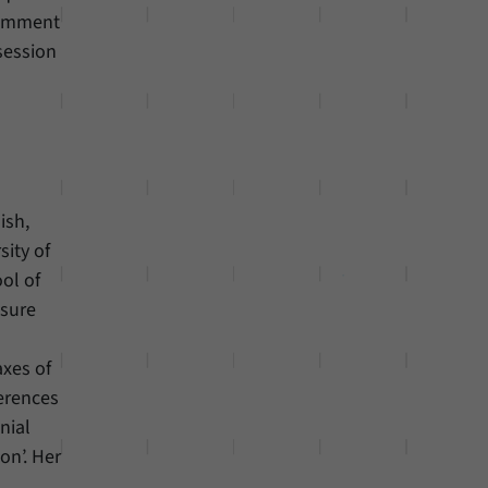
 comment
session
ish,
sity of
ol of
isure
axes of
ferences
nial
on’. Her