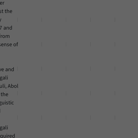
er
st the
y
07 and
 from
sense of
ive and
gali
li, Abol
 the
uistic
d
gali
equired